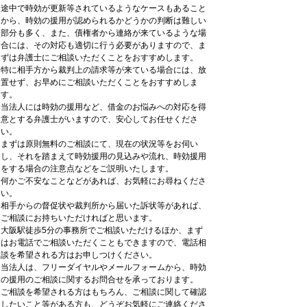
途中で時効が更新等されているようなケースもあること
から、時効の援用が認められるかどうかの判断は難しい
部分も多く、また、債権者から連絡が来ているような場
合には、その対応も適切に行う必要がありますので、ま
ずは弁護士にご相談いただくことをおすすめします。
特に相手方から裁判上の請求等が来ている場合には、放
置せず、お早めにご相談いただくことをおすすめしま
す。
当法人には時効の援用など、借金のお悩みへの対応を得
意とする弁護士がいますので、安心してお任せくださ
い。
まずは原則無料のご相談にて、現在の状況等をお伺い
し、それを踏まえて時効援用の見込みや流れ、時効援用
をする場合の注意点などをご説明いたします。
何かご不安なことなどがあれば、お気軽にお尋ねくださ
い。
相手からの督促状や裁判所から届いた訴状等があれば、
ご相談にお持ちいただければと思います。
大阪駅徒歩5分の事務所でご相談いただけるほか、まず
はお電話でご相談いただくこともできますので、電話相
談を希望される方はお申しつけください。
当法人は、フリーダイヤルやメールフォームから、時効
の援用のご相談に関するお問合せを承っております。
ご相談を希望される方はもちろん、ご相談に関して確認
したいこと等がある方も、どうぞお気軽にご連絡くださ