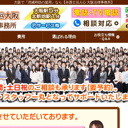
大阪で『消滅時効の援用』なら【弁護士法人心 大阪法律事務所】
お役立ち情報
費用
選ばれる理由
・Q＆A