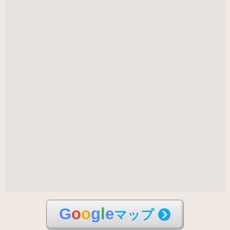
G
o
o
g
l
e
マップ